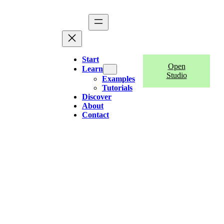
Start
Open
Learn
Studio
Examples
Tutorials
Discover
About
Contact