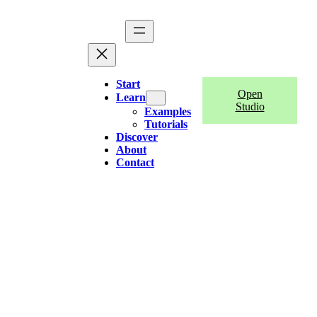
Start
Open
Learn
Studio
Examples
Tutorials
Discover
About
Contact